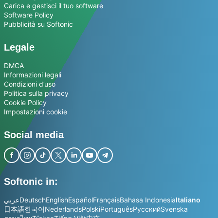
Carica e gestisci il tuo software
Software Policy
Pubblicità su Softonic
Legale
DMCA
Informazioni legali
Condizioni d’uso
Politica sulla privacy
Cookie Policy
Impostazioni cookie
Social media
Softonic in:
عربي
Deutsch
English
Español
Français
Bahasa Indonesia
Italiano
日本語
한국어
Nederlands
Polski
Português
Русский
Svenska