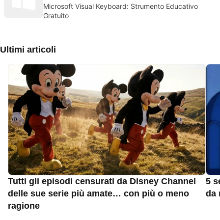
Microsoft Visual Keyboard: Strumento Educativo
Gratuito
Ultimi articoli
Tutti gli episodi censurati da Disney Channel
5 s
delle sue serie più amate… con più o meno
da 
ragione