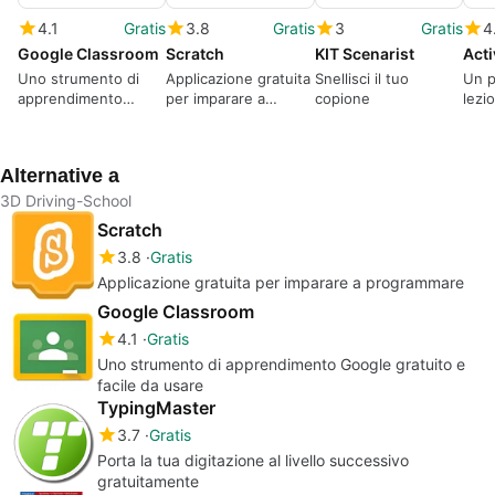
4.1
Gratis
3.8
Gratis
3
Gratis
4
Google Classroom
Scratch
KIT Scenarist
Acti
Uno strumento di
Applicazione gratuita
Snellisci il tuo
Un p
apprendimento
per imparare a
copione
lezi
Google gratuito e
programmare
inte
facile da usare
Alternative a
3D Driving-School
Scratch
3.8
Gratis
Applicazione gratuita per imparare a programmare
Google Classroom
4.1
Gratis
Uno strumento di apprendimento Google gratuito e
facile da usare
TypingMaster
3.7
Gratis
Porta la tua digitazione al livello successivo
gratuitamente