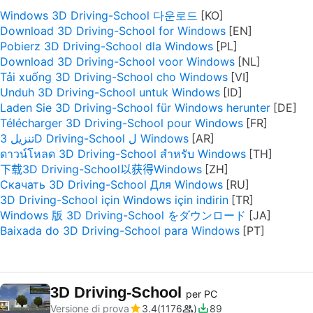
Windows 3D Driving-School 다운로드
Download 3D Driving-School for Windows
Pobierz 3D Driving-School dla Windows
Download 3D Driving-School voor Windows
Tải xuống 3D Driving-School cho Windows
Unduh 3D Driving-School untuk Windows
Laden Sie 3D Driving-School für Windows herunter
Télécharger 3D Driving-School pour Windows
تنزيل 3D Driving-School ل Windows
ดาวน์โหลด 3D Driving-School สำหรับ Windows
下载3D Driving-School以获得Windows
Скачать 3D Driving-School Для Windows
3D Driving-School için Windows için indirin
Windows 版 3D Driving-School をダウンロード
Baixada do 3D Driving-School para Windows
3D Driving-School
per PC
Versione di prova
3.4
1176
89